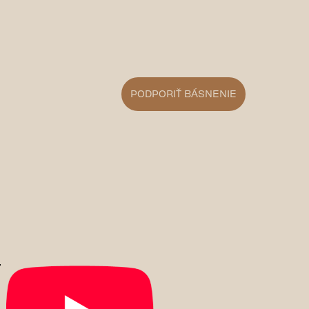
PODPORIŤ BÁSNENIE
t))
m