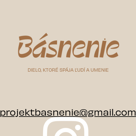
Domov
O Básnení
DIELO, KTORÉ SPÁJA ĽUDÍ A UMENIE
Foto
((curren
Kontakt
projektbasnenie@gmail.co
PODPORIŤ BÁSNENIE