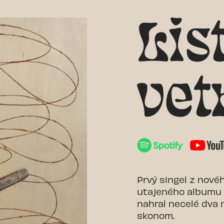
Prvý singel z nové
utajeného albumu B
nahral necelé dva
skonom.