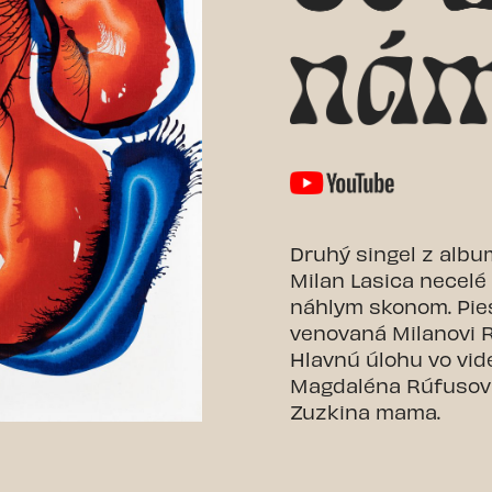
Druhý singel z albu
Milan Lasica necelé
náhlym skonom. Pie
venovaná Milanovi R
Hlavnú úlohu vo vide
Magdaléna Rúfusova
Zuzkina mama.