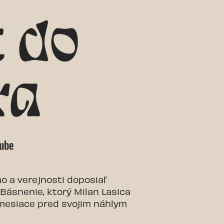
ho a verejnosti doposiaľ
ásnenie, ktorý Milan Lasica
 mesiace pred svojim náhlym