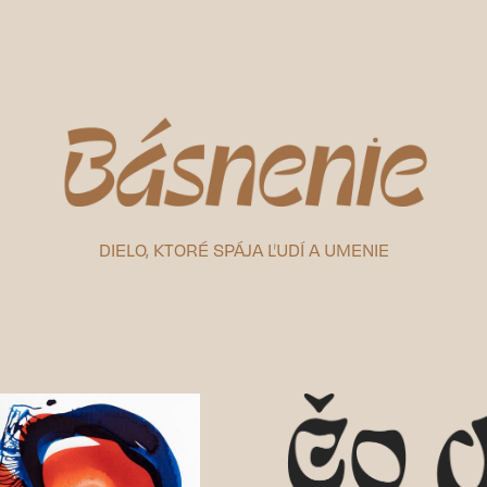
((curren
Domov
O Básnení
DIELO, KTORÉ SPÁJA ĽUDÍ A UMENIE
Foto
Kontakt
PODPORIŤ BÁSNENIE